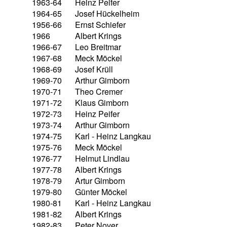
1963-64
Heinz Peifer
1964-65
Josef Hückelheim
1956-66
Ernst Schiefer
1966
Albert Krings
1966-67
Leo Breitmar
1967-68
Meck Möckel
1968-69
Josef Krüll
1969-70
Arthur Gimborn
1970-71
Theo Cremer
1971-72
Klaus Gimborn
1972-73
Heinz Peifer
1973-74
Arthur Gimborn
1974-75
Karl - Heinz Langkau
1975-76
Meck Möckel
1976-77
Helmut Lindlau
1977-78
Albert Krings
1978-79
Artur Gimborn
1979-80
Günter Möckel
1980-81
Karl - Heinz Langkau
1981-82
Albert Krings
1982-83
Peter Nover